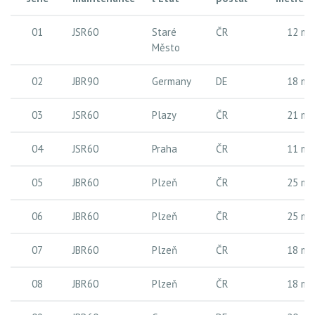
01
JSR60
Staré
ČR
12 m
Město
02
JBR90
Germany
DE
18 m
03
JSR60
Plazy
ČR
21 m
04
JSR60
Praha
ČR
11 m
05
JBR60
Plzeň
ČR
25 m
06
JBR60
Plzeň
ČR
25 m
07
JBR60
Plzeň
ČR
18 m
08
JBR60
Plzeň
ČR
18 m