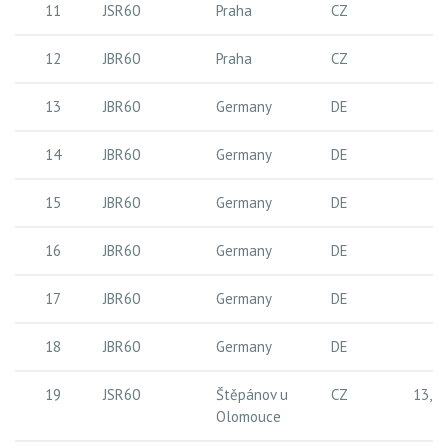
11
JSR60
Praha
CZ
13
12
JBR60
Praha
CZ
20
13
JBR60
Germany
DE
30
14
JBR60
Germany
DE
30
15
JBR60
Germany
DE
30
16
JBR60
Germany
DE
30
17
JBR60
Germany
DE
28
18
JBR60
Germany
DE
28
19
JSR60
Štěpánov u
CZ
13,7
Olomouce