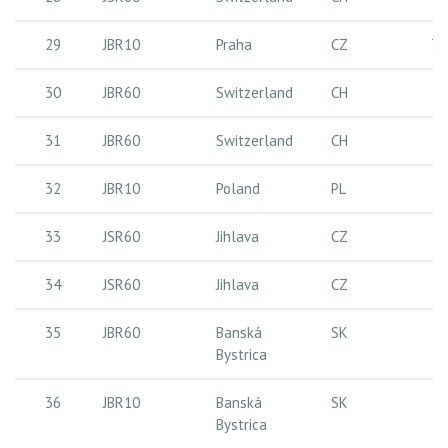
29
JBR10
Praha
CZ
7,
30
JBR60
Switzerland
CH
22
31
JBR60
Switzerland
CH
22
32
JBR10
Poland
PL
8
33
JSR60
Jihlava
CZ
20
34
JSR60
Jihlava
CZ
20
35
JBR60
Banská
SK
22
Bystrica
36
JBR10
Banská
SK
8
Bystrica