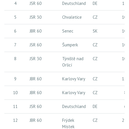
4
JSR 60
Deutschland
DE
17 
5
JSR 30
Chvaletice
CZ
10 
6
JBR 60
Senec
SK
10 
7
JSR 60
Šumperk
CZ
10 
8
JSR 30
Týniště nad
CZ
10 
Orlicí
9
JBR 60
Karlovy Vary
CZ
12 
10
JBR 60
Karlovy Vary
CZ
8 
11
JSR 60
Deutschland
DE
6 
12
JBR 60
Frýdek
CZ
21 
Místek