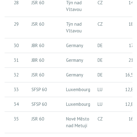
28
JSR 60
Týn nad
CZ
14 
Vltavou
29
JSR 60
Týn nad
CZ
18 
Vltavou
30
JBR 60
Germany
DE
17 
31
JBR 60
Germany
DE
21 
32
JSR 60
Germany
DE
16,5 
33
SFSP 60
Luxembourg
LU
12,8 
34
SFSP 60
Luxembourg
LU
12,8 
35
JSR 60
Nové Město
CZ
16 
nad Metují