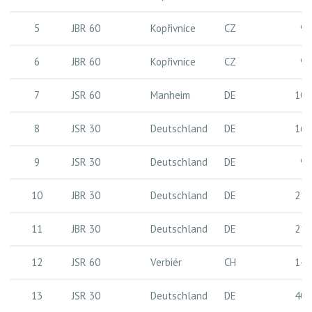
5
JBR 60
Kopřivnice
CZ
9 
6
JBR 60
Kopřivnice
CZ
9 
7
JSR 60
Manheim
DE
10 
8
JSR 30
Deutschland
DE
16 
9
JSR 30
Deutschland
DE
9 
10
JBR 30
Deutschland
DE
21 
11
JBR 30
Deutschland
DE
21 
12
JSR 60
Verbiér
CH
14 
13
JSR 30
Deutschland
DE
40 