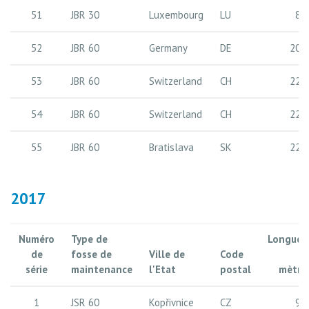
51
JBR 30
Luxembourg
LU
8 
52
JBR 60
Germany
DE
20 
53
JBR 60
Switzerland
CH
22 
54
JBR 60
Switzerland
CH
22 
55
JBR 60
Bratislava
SK
22 
2017
Numéro
Type de
Longueu
de
fosse de
Ville de
Code
e
série
maintenance
l'Etat
postal
mètre
1
JSR 60
Kopřivnice
CZ
9 