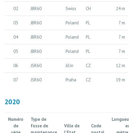
02
JBR60
Swiss
CH
24 m
03
JBR60
Poland
PL
7 m
04
JBR60
Poland
PL
7 m
05
JBR60
Poland
PL
7 m
06
JSR60
Jičín
CZ
12 m
07
JSR60
Praha
CZ
19 m
2020
Numéro
Type de
Longueur
de
fosse de
Ville de
Code
en
série
maintenance
l'Etat
postal
mètres