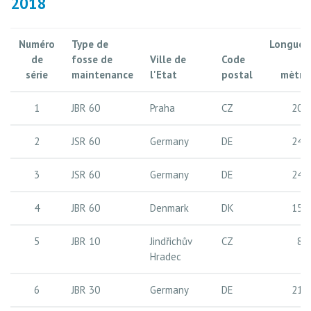
2018
Numéro
Type de
Longueu
de
fosse de
Ville de
Code
e
série
maintenance
l'Etat
postal
mètre
1
JBR 60
Praha
CZ
20 
2
JSR 60
Germany
DE
24 
3
JSR 60
Germany
DE
24 
4
JBR 60
Denmark
DK
15 
5
JBR 10
Jindřichův
CZ
8 
Hradec
6
JBR 30
Germany
DE
21 