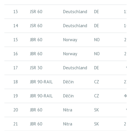
13
JSR 60
Deutschland
DE
15 
14
JSR 60
Deutschland
DE
14 
15
JBR 60
Norway
NO
27 
16
JBR 60
Norway
NO
27 
17
JSR 30
Deutschland
DE
9 
18
JBR 90-RAIL
Děčín
CZ
23 
19
JBR 90-RAIL
Děčín
CZ
40 
20
JBR 60
Nitra
SK
9 
21
JBR 60
Nitra
SK
21 