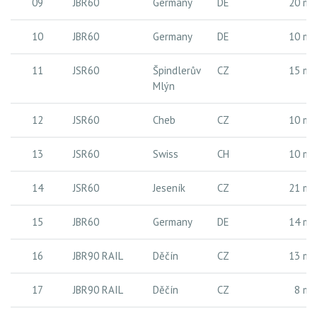
09
JBR60
Germany
DE
20 m
10
JBR60
Germany
DE
10 m
11
JSR60
Špindlerův
CZ
15 m
Mlýn
12
JSR60
Cheb
CZ
10 m
13
JSR60
Swiss
CH
10 m
14
JSR60
Jeseník
CZ
21 m
15
JBR60
Germany
DE
14 m
16
JBR90 RAIL
Děčín
CZ
13 m
17
JBR90 RAIL
Děčín
CZ
8 m