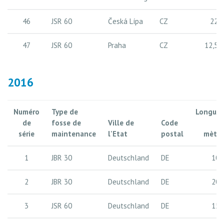
46
JSR 60
Česká Lípa
CZ
22 
47
JSR 60
Praha
CZ
12,5 
2016
Numéro
Type de
Longueu
de
fosse de
Ville de
Code
e
série
maintenance
l'Etat
postal
mètre
1
JBR 30
Deutschland
DE
10 
2
JBR 30
Deutschland
DE
20 
3
JSR 60
Deutschland
DE
15 