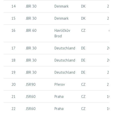
14
JBR 30
Denmark
DK
27 
15
JBR 30
Denmark
DK
27 
16
JBR 60
Havlíčkův
CZ
6 
Brod
17
JBR 30
Deutschland
DE
20 
18
JBR 30
Deutschland
DE
20 
19
JBR 30
Deutschland
DE
27 
20
JSR90
Přerov
CZ
22 
21
JSR60
Praha
CZ
10 
22
JSR60
Praha
CZ
10 