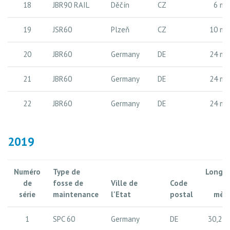
18
JBR90 RAIL
Děčín
CZ
6 m
19
JSR60
Plzeň
CZ
10 m
20
JBR60
Germany
DE
24 m
21
JBR60
Germany
DE
24 m
22
JBR60
Germany
DE
24 m
2019
Numéro
Type de
Longue
de
fosse de
Ville de
Code
série
maintenance
l'Etat
postal
mètr
1
SPC 60
Germany
DE
30,24