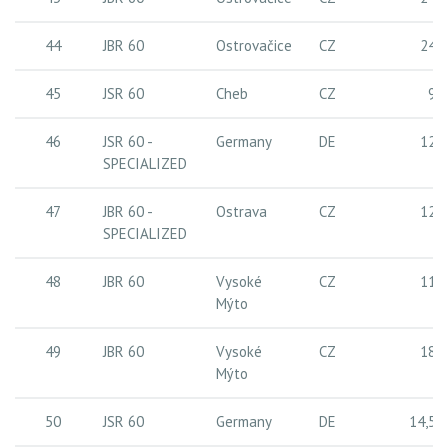
44
JBR 60
Ostrovačice
CZ
24 
45
JSR 60
Cheb
CZ
9 
46
JSR 60 -
Germany
DE
12 
SPECIALIZED
47
JBR 60 -
Ostrava
CZ
12 
SPECIALIZED
48
JBR 60
Vysoké
CZ
11 
Mýto
49
JBR 60
Vysoké
CZ
18 
Mýto
50
JSR 60
Germany
DE
14,5 