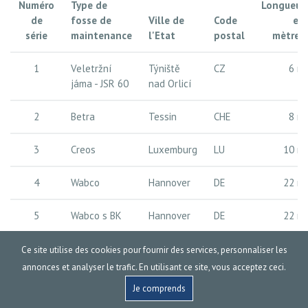
Numéro
Type de
Longueur
de
fosse de
Ville de
Code
en
série
maintenance
l'Etat
postal
mètres
1
Veletržní
Týniště
CZ
6 m
jáma - JSR 60
nad Orlicí
2
Betra
Tessin
CHE
8 m
3
Creos
Luxemburg
LU
10 m
4
Wabco
Hannover
DE
22 m
5
Wabco s BK
Hannover
DE
22 m
6
Viersen
Viersen
DE
9 m
Ce site utilise des cookies pour fournir des services, personnaliser les
annonces et analyser le trafic. En utilisant ce site, vous acceptez ceci.
7
Wulkezin
Juli
DE
10 m