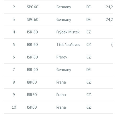
2
SPC 60
Germany
DE
24,22
3
SPC 60
Germany
DE
24,22
4
JSR 60
Frýdek Místek
CZ
11
5
JBR 60
Třebňouševes
CZ
7,8
6
JSR 60
Přerov
CZ
10
7
JBR 90
Germany
DE
25
8
JBR60
Praha
CZ
19
9
JBR60
Praha
CZ
19
10
JSR60
Praha
CZ
13