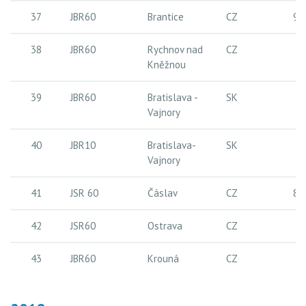
37
JBR60
Brantice
CZ
9,
38
JBR60
Rychnov nad
CZ
13
Kněžnou
39
JBR60
Bratislava -
SK
22
Vajnory
40
JBR10
Bratislava-
SK
8
Vajnory
41
JSR 60
Čáslav
CZ
8,
42
JSR60
Ostrava
CZ
11
43
JBR60
Krouná
CZ
10