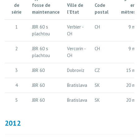
de
fosse de
Ville de
Code
en
série
maintenance
l'Etat
postal
mètres
1
JBR 60 s
Verbier -
CH
9 m
plachtou
CH
2
JBR 60 s
Vercorin -
CH
9 m
plachtou
CH
3
JBR 60
Dobrovíz
CZ
15 m
4
JBR 60
Bratislava
SK
20 m
5
JBR 60
Bratislava
SK
20 m
2012