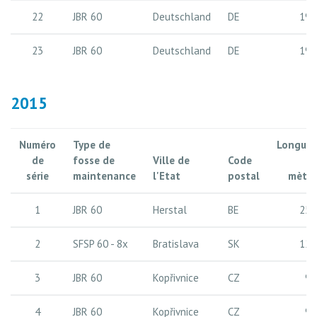
22
JBR 60
Deutschland
DE
19 
23
JBR 60
Deutschland
DE
19 
2015
Numéro
Type de
Longueu
de
fosse de
Ville de
Code
e
série
maintenance
l'Etat
postal
mètre
1
JBR 60
Herstal
BE
25 
2
SFSP 60 - 8x
Bratislava
SK
12 
3
JBR 60
Kopřivnice
CZ
9 
4
JBR 60
Kopřivnice
CZ
9 