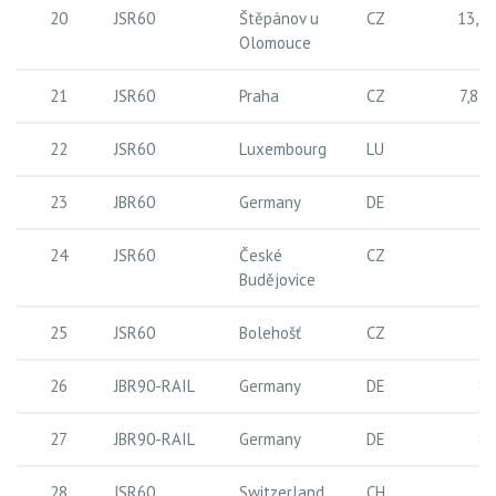
20
JSR60
Štěpánov u
CZ
13,7
Olomouce
21
JSR60
Praha
CZ
7,87
22
JSR60
Luxembourg
LU
21
23
JBR60
Germany
DE
15
24
JSR60
České
CZ
12
Budějovice
25
JSR60
Bolehošť
CZ
10
26
JBR90-RAIL
Germany
DE
83
27
JBR90-RAIL
Germany
DE
83
28
JSR60
Switzerland
CH
10