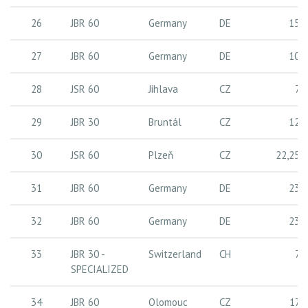
26
JBR 60
Germany
DE
15 
27
JBR 60
Germany
DE
10 
28
JSR 60
Jihlava
CZ
7 
29
JBR 30
Bruntál
CZ
12 
30
JSR 60
Plzeň
CZ
22,25 
31
JBR 60
Germany
DE
23 
32
JBR 60
Germany
DE
23 
33
JBR 30 -
Switzerland
CH
7 
SPECIALIZED
34
JBR 60
Olomouc
CZ
17 