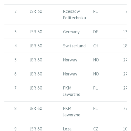
2
JSR 30
Rzeszów
PL
7 
Politechnika
3
JSR 30
Germany
DE
13 
4
JBR 30
Switzerland
CH
18 
5
JBR 60
Norway
NO
27 
6
JBR 60
Norway
NO
27 
7
JBR 60
PKM
PL
27 
Jaworzno
8
JBR 60
PKM
PL
27 
Jaworzno
9
JSR 60
Loza
CZ
10 