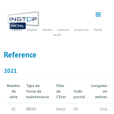
Čeština
English
Deutsh
Français
по-русски
Polski
لعربية
Reference
2021
Numéro
Type de
Ville
Longueur
de
fosse de
de
Code
en
série
maintenance
l'Etat
postal
mètres
01
JBR60
Swiss
CH
24 m