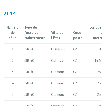
2014
Numéro
Type de
Longueur
de
fosse de
Ville de
Code
en
série
maintenance
l'Etat
postal
mètres
1
JSR 60
Luštěnice
CZ
8 m
2
JBR 60
Ostrava
CZ
16,5 m
3
JSR 60
Olomouc
CZ
23 m
4
JSR 60
Olomouc
CZ
23 m
5
JSR 60
Olomouc
CZ
23 m
6
JSR 60
Nymburk
CZ
18 m