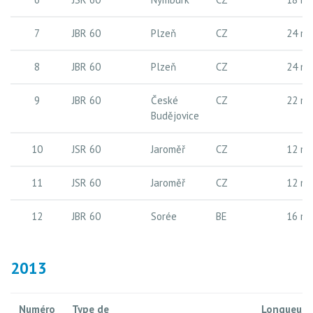
7
JBR 60
Plzeň
CZ
24 m
8
JBR 60
Plzeň
CZ
24 m
9
JBR 60
České
CZ
22 m
Budějovice
10
JSR 60
Jaroměř
CZ
12 m
11
JSR 60
Jaroměř
CZ
12 m
12
JBR 60
Sorée
BE
16 m
2013
Numéro
Type de
Longueur