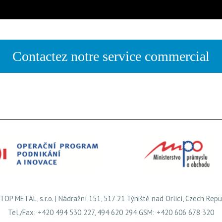
Contactez notre service commercial
TOP METAL, s.r.o. | Nádražní 151, 517 21 Týniště nad Orlicí, Czech Repu
Tel./Fax: +420 494 530 227, 494 620 294 GSM: +420 606 678 320