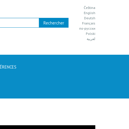
Čeština
English
Deutsh
Français
по-русски
Polski
لعربية
ÉRENCES